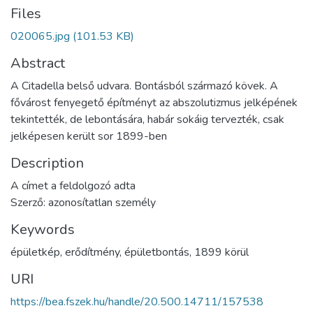
Files
020065.jpg
(101.53 KB)
Abstract
A Citadella belső udvara. Bontásból származó kövek. A
fővárost fenyegető építményt az abszolutizmus jelképének
tekintették, de lebontására, habár sokáig tervezték, csak
jelképesen került sor 1899-ben
Description
A címet a feldolgozó adta
Szerző: azonosítatlan személy
Keywords
épületkép
,
erődítmény
,
épületbontás
,
1899 körül
URI
https://bea.fszek.hu/handle/20.500.14711/157538