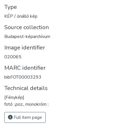
Type
KÉP / önálló kép
Source collection
Budapest-képarchívum
Image identifier
020065
MARC identifier
bibFOT00003293
Technical details
[Fénykép]
fotó :,poz., monokróm ;
Full item page