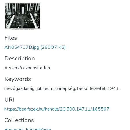
Files
AN054737B.jpg
(260.97 KB)
Description
A szerző azonosítatlan
Keywords
mezőgazdaság
,
jubileum
,
ünnepség
,
belső felvétel
,
1941
URI
https://bea.fszek.hu/handle/20.500.14711/165567
Collections
Budapest-képarchívum