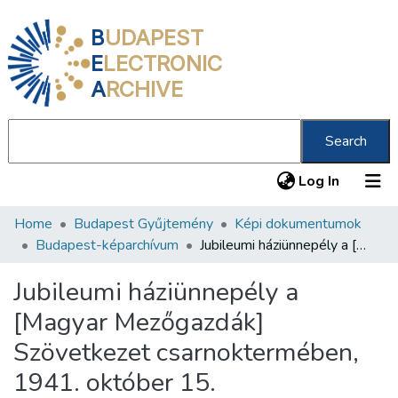
B
UDAPEST
E
LECTRONIC
A
RCHIVE
Search
(current
Log In
Home
Budapest Gyűjtemény
Képi dokumentumok
Communities & Collections
Budapest-képarchívum
Jubileumi háziünnepély a [Magyar Mezőgazdák] Szövetkezet csarnoktermében, 1941. október 15.
All of DSpace
Jubileumi háziünnepély a
Statistics
[Magyar Mezőgazdák]
About us
Szövetkezet csarnoktermében,
1941. október 15.