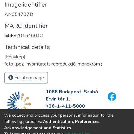
Image identifier
AN054737B
MARC identifier
bibFSZ01546013
Technical details
[Fénykép]
fotó :,poz., nyomtatott reprodukció, monokróm ;
Full item page
1088 Budapest, Szabó
Ervin tér 1.
+36-1-411-5000
info@fszek.hu
We collect and process your personal information for the
https://fszek.hu
following purposes:
Authentication, Preferences,
Acknowledgement and Statistics
.