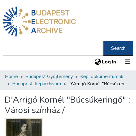
B
UDAPEST
E
LECTRONIC
A
RCHIVE
Search
(current
Log In
Home
Budapest Gyűjtemény
Képi dokumentumok
Communities & Collections
Budapest-képarchívum
D'Arrigó Kornél "Búcsúkeringő" : Városi színház /
All of DSpace
D'Arrigó Kornél "Búcsúkeringő" :
Statistics
Városi színház /
About us