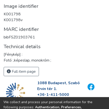
Image identifier
K001798
K001798v
MARC identifier
bibFSZ01903761
Technical details
[Fénykép] :
Fotó :,képeslap, monokróm ;
Full item page
1088 Budapest, Szabó
Ervin tér 1.
+36-1-411-5000
info@fszek.hu
We collect and process your personal information for the
https://fszek.hu
following purposes:
Authentication, Preferences,