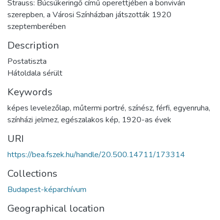
Strauss: Búcsúkeringő című operettjében a bonviván
szerepben, a Városi Színházban játszották 1920
szeptemberében
Description
Postatiszta
Hátoldala sérült
Keywords
képes levelezőlap
,
műtermi portré
,
színész
,
férfi
,
egyenruha
,
színházi jelmez
,
egészalakos kép
,
1920-as évek
URI
https://bea.fszek.hu/handle/20.500.14711/173314
Collections
Budapest-képarchívum
Geographical location