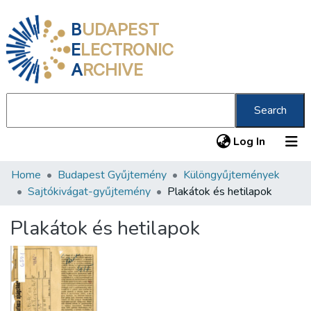
B
UDAPEST
E
LECTRONIC
A
RCHIVE
Search
(current
Log In
Home
Budapest Gyűjtemény
Különgyűjtemények
Communities & Collections
Sajtókivágat-gyűjtemény
Plakátok és hetilapok
All of DSpace
Plakátok és hetilapok
Statistics
About us