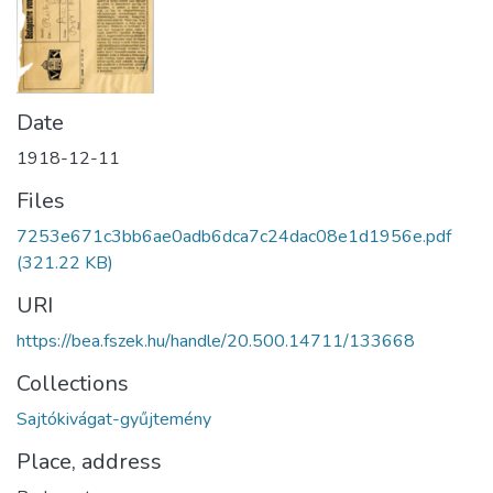
Date
1918-12-11
Files
7253e671c3bb6ae0adb6dca7c24dac08e1d1956e.pdf
(321.22 KB)
URI
https://bea.fszek.hu/handle/20.500.14711/133668
Collections
Sajtókivágat-gyűjtemény
Place, address