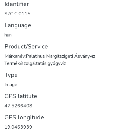
Identifier
SZC C 0115
Language
hun
Product/Service
Márkanév:Palatinus Margitszigeti Ásványvíz
Termék/szolgáltatás:gyógyvíz
Type
Image
GPS latitute
47.5266408
GPS longitude
19.0463939