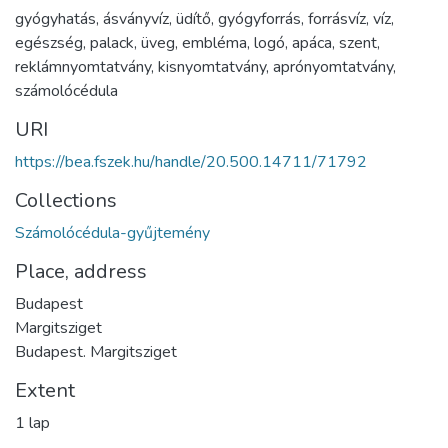
gyógyhatás
,
ásványvíz
,
üdítő
,
gyógyforrás
,
forrásvíz
,
víz
,
egészség
,
palack
,
üveg
,
embléma
,
logó
,
apáca
,
szent
,
reklámnyomtatvány
,
kisnyomtatvány
,
aprónyomtatvány
,
számolócédula
URI
https://bea.fszek.hu/handle/20.500.14711/71792
Collections
Számolócédula-gyűjtemény
Place, address
Budapest
Margitsziget
Budapest. Margitsziget
Extent
1 lap