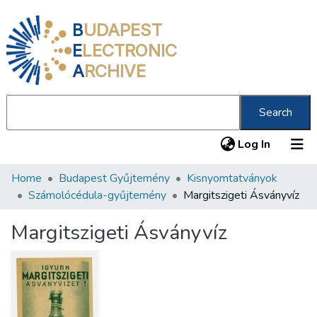
B
UDAPEST
E
LECTRONIC
A
RCHIVE
Search
(current
Log In
Home
Budapest Gyűjtemény
Kisnyomtatványok
Communities & Collections
Számolócédula-gyűjtemény
Margitszigeti Ásványvíz
All of DSpace
Margitszigeti Ásványvíz
Statistics
About us