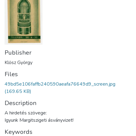
Publisher
Klösz György
Files
49bd5e106faffb240590aeafa76649d9_screen.jpg
(169.65 KB)
Description
A hirdetés szövege:
Igyunk Margitszigeti ásványvizet!
Keywords