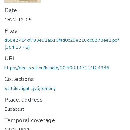
Date
1922-12-05
Files
d58e2714cf793e92a810fad0c29e216dc5878ee2.pdf
(354.13 KB)
URI
https://bea.fszek.hu/handle/20.500.14711/104336
Collections
Sajtókivágat-gyűjtemény
Place, address
Budapest
Temporal coverage
1872-1922