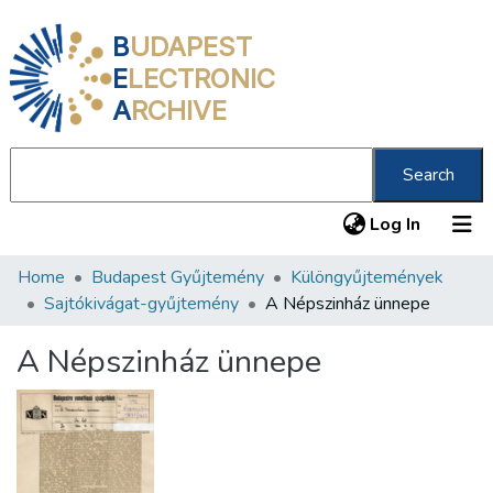
B
UDAPEST
E
LECTRONIC
A
RCHIVE
Search
(current
Log In
Home
Budapest Gyűjtemény
Különgyűjtemények
Communities & Collections
Sajtókivágat-gyűjtemény
A Népszinház ünnepe
All of DSpace
A Népszinház ünnepe
Statistics
About us