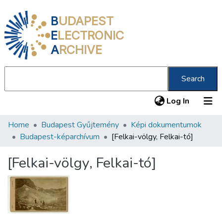
B
UDAPEST
E
LECTRONIC
A
RCHIVE
Search
(current
Log In
Home
Budapest Gyűjtemény
Képi dokumentumok
Communities & Collections
Budapest-képarchívum
[Felkai-völgy, Felkai-tó]
All of DSpace
[Felkai-völgy, Felkai-tó]
Statistics
About us