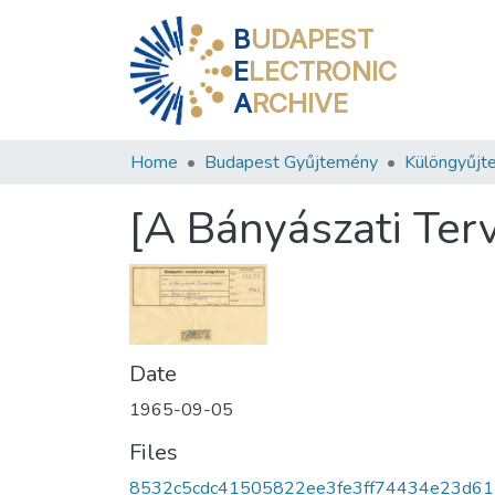
B
UDAPEST
E
LECTRONIC
A
RCHIVE
Home
Budapest Gyűjtemény
Különgyűjt
[A Bányászati Ter
Date
1965-09-05
Files
8532c5cdc41505822ee3fe3ff74434e23d61