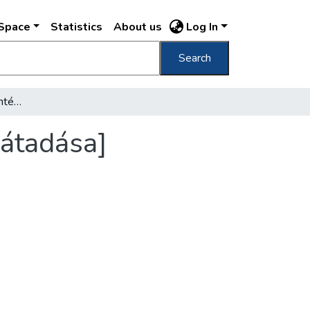
DSpace
Statistics
About us
Log In
Search
[A Bányászati Tervező Intézet székházának átadása]
 átadása]