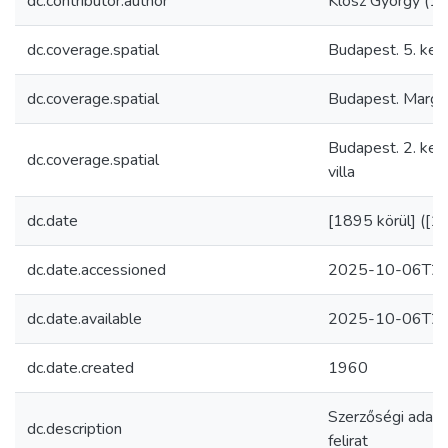
dc.contributor.author
Klösz György (
dc.coverage.spatial
Budapest. 5. kerü
dc.coverage.spatial
Budapest. Margit
Budapest. 2. ker
dc.coverage.spatial
villa
dc.date
[1895 körül] ([1
dc.date.accessioned
2025-10-06T21
dc.date.available
2025-10-06T21
dc.date.created
1960
Szerzőségi adat f
dc.description
felirat