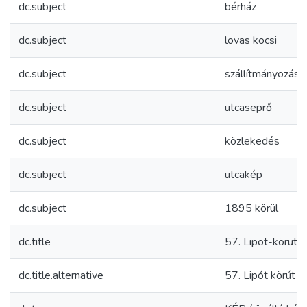
dc.subject
bérház
dc.subject
lovas kocsi
dc.subject
szállítmányozás
dc.subject
utcaseprő
dc.subject
közlekedés
dc.subject
utcakép
dc.subject
1895 körül
dc.title
57. Lipot-körut 
dc.title.alternative
57. Lipót körút