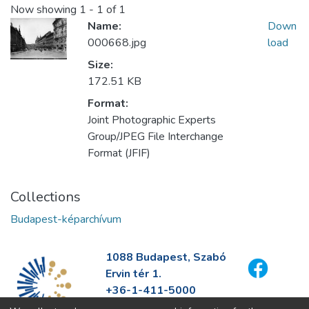
Now showing
1 - 1 of 1
Name:
Down
000668.jpg
load
Size:
172.51 KB
Format:
Joint Photographic Experts
Group/JPEG File Interchange
Format (JFIF)
Collections
Budapest-képarchívum
1088 Budapest, Szabó
Ervin tér 1.
+36-1-411-5000
info@fszek.hu