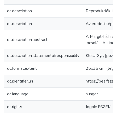
dc.description
Reprodukciók: 
dc.description
Az eredeti kép k
A Margit-híd irán
dc.description.abstract
locsolás. A Lipót 
dc.description.statementofresponsibility
Klösz Gy. ; [poz. K
dc.format.extent
25x35 cm, (telje
dc.identifier.uri
https://bea.fsz
dc.language
hunger
dc.rights
Jogok: FSZEK