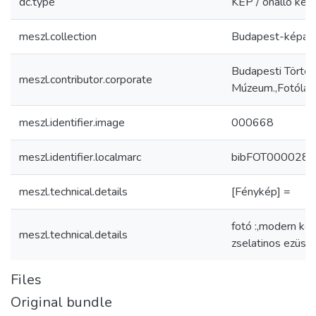
dc.type
KÉP / önálló kép
meszl.collection
Budapest-képar
Budapesti Történ
meszl.contributor.corporate
Múzeum.,Fotólab
meszl.identifier.image
000668
meszl.identifier.localmarc
bibFOT000028
meszl.technical.details
[Fénykép] =
fotó :,modern kon
meszl.technical.details
zselatinos ezüst
Files
Original bundle