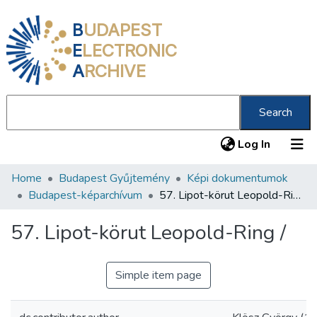
B
UDAPEST
E
LECTRONIC
A
RCHIVE
Search
(current
Log In
Home
Budapest Gyűjtemény
Képi dokumentumok
Communities & Collections
Budapest-képarchívum
57. Lipot-körut Leopold-Ring /
All of DSpace
57. Lipot-körut Leopold-Ring /
Statistics
About us
Simple item page