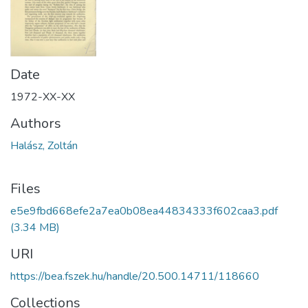
Date
1972-XX-XX
Authors
Halász, Zoltán
Files
e5e9fbd668efe2a7ea0b08ea44834333f602caa3.pdf
(3.34 MB)
URI
https://bea.fszek.hu/handle/20.500.14711/118660
Collections