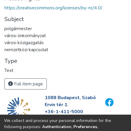
https://creativecommons.org/licenses/by-nc/4.0/
Subject
polgármester
városi önkormányzat
városi közigazgatás
nemzetközi kapcsolat
Type
Text
Full item page
1088 Budapest, Szabó
Ervin tér 1.
+36-1-411-5000
info@fszek.hu
We collect and process your personal information for the
https://fszek.hu
following purposes:
Authentication, Preferences,