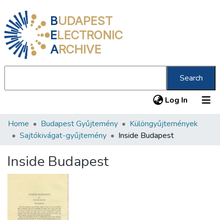
B
UDAPEST
E
LECTRONIC
A
RCHIVE
Search
(current
Log In
Home
Budapest Gyűjtemény
Különgyűjtemények
Communities & Collections
Sajtókivágat-gyűjtemény
Inside Budapest
All of DSpace
Inside Budapest
Statistics
About us