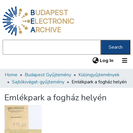
B
UDAPEST
E
LECTRONIC
A
RCHIVE
Search
(current
Log In
Home
Budapest Gyűjtemény
Különgyűjtemények
Communities & Collections
Sajtókivágat-gyűjtemény
Emlékpark a fogház helyén
All of DSpace
Emlékpark a fogház helyén
Statistics
About us