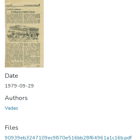
Date
1979-09-29
Authors
Vadas
Files
90939eb3247109ec9870e516bb28f64961a1c16b.pdf