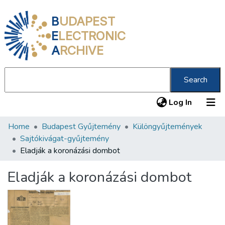
B
UDAPEST
E
LECTRONIC
A
RCHIVE
Search
(current
Log In
Home
Budapest Gyűjtemény
Különgyűjtemények
Communities & Collections
Sajtókivágat-gyűjtemény
All of DSpace
Eladják a koronázási dombot
Statistics
Eladják a koronázási dombot
About us