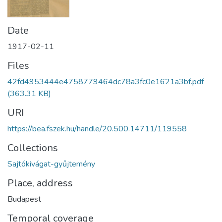
Date
1917-02-11
Files
42fd4953444e4758779464dc78a3fc0e1621a3bf.pdf
(363.31 KB)
URI
https://bea.fszek.hu/handle/20.500.14711/119558
Collections
Sajtókivágat-gyűjtemény
Place, address
Budapest
Temporal coverage