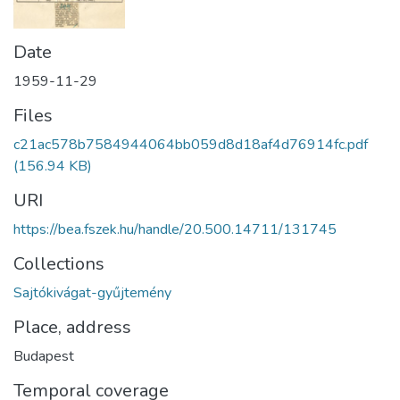
Date
1959-11-29
Files
c21ac578b7584944064bb059d8d18af4d76914fc.pdf
(156.94 KB)
URI
https://bea.fszek.hu/handle/20.500.14711/131745
Collections
Sajtókivágat-gyűjtemény
Place, address
Budapest
Temporal coverage