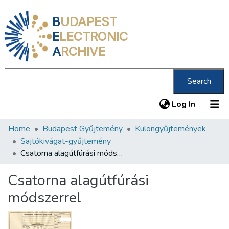
B
UDAPEST
E
LECTRONIC
A
RCHIVE
Search
(current
Log In
Home
Budapest Gyűjtemény
Különgyűjtemények
Communities & Collections
Sajtókivágat-gyűjtemény
All of DSpace
Csatorna alagútfúrási módszerrel
Statistics
Csatorna alagútfúrási
About us
módszerrel