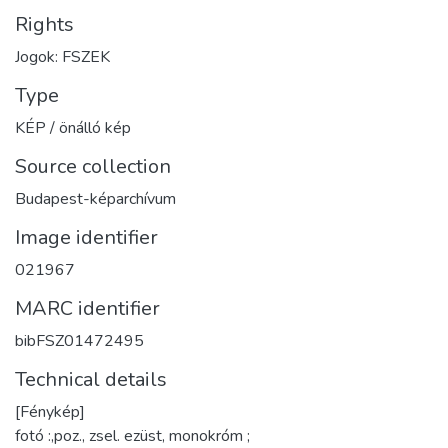
Rights
Jogok: FSZEK
Type
KÉP / önálló kép
Source collection
Budapest-képarchívum
Image identifier
021967
MARC identifier
bibFSZ01472495
Technical details
[Fénykép]
fotó :,poz., zsel. ezüst, monokróm ;