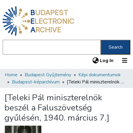
B
UDAPEST
E
LECTRONIC
A
RCHIVE
Search
(current
Log In
Home
Budapest Gyűjtemény
Képi dokumentumok
Communities & Collections
Budapest-képarchívum
[Teleki Pál miniszterelnök beszél a Faluszövetség gyűlésén, 1940. március 7.]
All of DSpace
[Teleki Pál miniszterelnök
Statistics
beszél a Faluszövetség
About us
gyűlésén, 1940. március 7.]