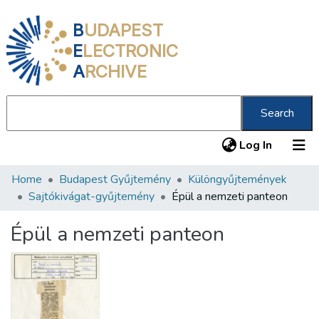
B
UDAPEST
E
LECTRONIC
A
RCHIVE
Search
(current
Log In
Home
Budapest Gyűjtemény
Különgyűjtemények
Communities & Collections
Sajtókivágat-gyűjtemény
Épül a nemzeti panteon
All of DSpace
Épül a nemzeti panteon
Statistics
About us