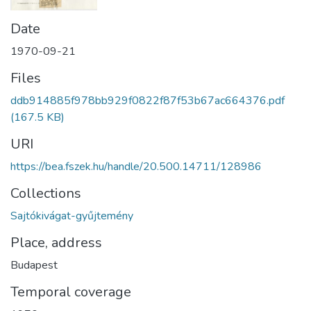
Date
1970-09-21
Files
ddb914885f978bb929f0822f87f53b67ac664376.pdf
(167.5 KB)
URI
https://bea.fszek.hu/handle/20.500.14711/128986
Collections
Sajtókivágat-gyűjtemény
Place, address
Budapest
Temporal coverage