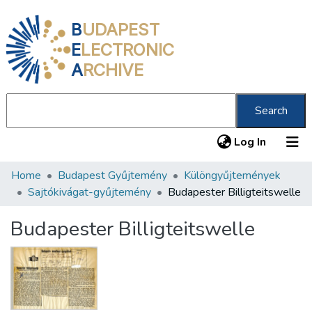
B
UDAPEST
E
LECTRONIC
A
RCHIVE
Search
(current
Log In
Home
Budapest Gyűjtemény
Különgyűjtemények
Communities & Collections
Sajtókivágat-gyűjtemény
Budapester Billigteitswelle
All of DSpace
Budapester Billigteitswelle
Statistics
About us