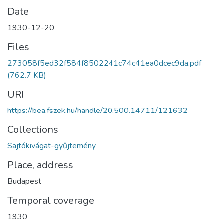
Date
1930-12-20
Files
273058f5ed32f584f8502241c74c41ea0dcec9da.pdf
(762.7 KB)
URI
https://bea.fszek.hu/handle/20.500.14711/121632
Collections
Sajtókivágat-gyűjtemény
Place, address
Budapest
Temporal coverage
1930