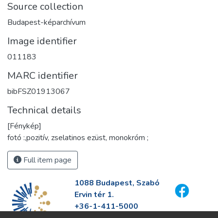
Source collection
Budapest-képarchívum
Image identifier
011183
MARC identifier
bibFSZ01913067
Technical details
[Fénykép]
fotó :,pozitív, zselatinos ezüst, monokróm ;
Full item page
1088 Budapest, Szabó
Ervin tér 1.
+36-1-411-5000