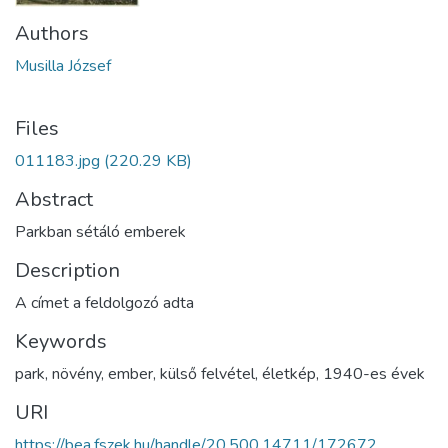
Authors
Musilla József
Files
011183.jpg
(220.29 KB)
Abstract
Parkban sétáló emberek
Description
A címet a feldolgozó adta
Keywords
park
,
növény
,
ember
,
külső felvétel
,
életkép
,
1940-es évek
URI
https://bea.fszek.hu/handle/20.500.14711/172672