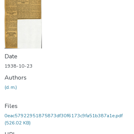
Date
1938-10-23
Authors
(d. m.)
Files
0eac57922951875873df30f6173c9fa51b387a1e.pdf
(526.02 KB)