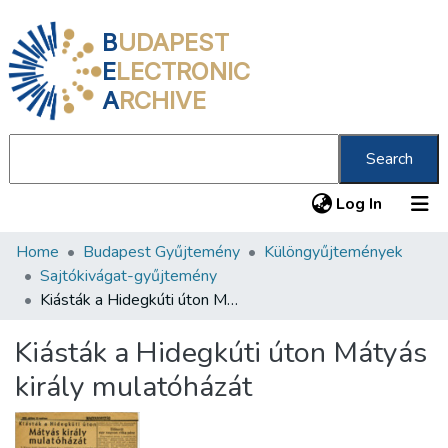
B
UDAPEST
E
LECTRONIC
A
RCHIVE
Search
(current
Log In
Home
Budapest Gyűjtemény
Különgyűjtemények
Communities & Collections
Sajtókivágat-gyűjtemény
All of DSpace
Kiásták a Hidegkúti úton Mátyás király mulatóházát
Statistics
Kiásták a Hidegkúti úton Mátyás
About us
király mulatóházát