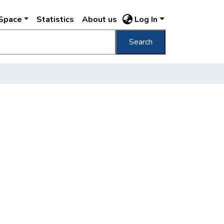
DSpace
Statistics
About us
Log In
Search