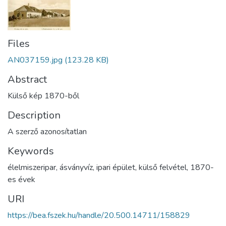
Files
AN037159.jpg
(123.28 KB)
Abstract
Külső kép 1870-ből
Description
A szerző azonosítatlan
Keywords
élelmiszeripar
,
ásványvíz
,
ipari épület
,
külső felvétel
,
1870-
es évek
URI
https://bea.fszek.hu/handle/20.500.14711/158829