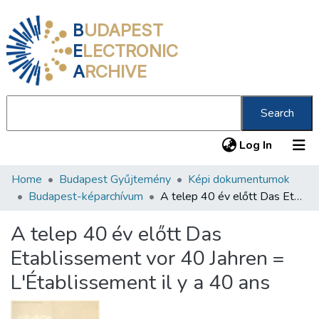
B
UDAPEST
E
LECTRONIC
A
RCHIVE
Search
(current
Log In
Home
Budapest Gyűjtemény
Képi dokumentumok
Communities & Collections
Budapest-képarchívum
A telep 40 év előtt Das Etablissement vor 40 Jahren = L'Établissement il y a 40 ans
All of DSpace
A telep 40 év előtt Das
Statistics
Etablissement vor 40 Jahren =
About us
L'Établissement il y a 40 ans