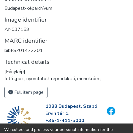
Budapest-képarchívum
Image identifier
AN037159
MARC identifier
bibFSZ01472201
Technical details
[Fénykép] =
fotó :,poz., nyomtatott reprodukció, monokróm ;
Full item page
1088 Budapest, Szabó
Ervin tér 1.
+36-1-411-5000
info@fszek.hu
We collect and process your personal information for the