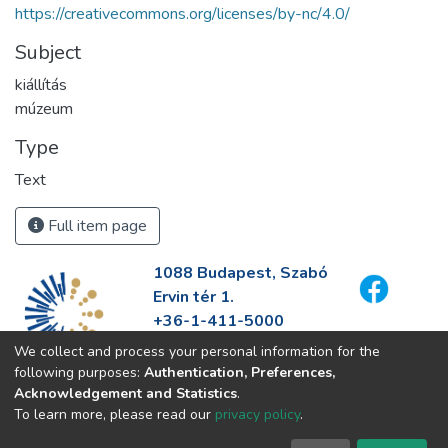
https://creativecommons.org/licenses/by-nc/4.0/
Subject
kiállítás
múzeum
Type
Text
Full item page
1088 Budapest, Szabó
Ervin tér 1.
+36-1-411-5000
info@fszek.hu
We collect and process your personal information for the
https://fszek.hu
following purposes:
Authentication, Preferences,
Acknowledgement and Statistics
.
To learn more, please read our
privacy policy
.