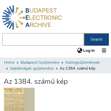
B
UDAPEST
E
LECTRONIC
A
RCHIVE
Search
(current
Log In
Home
Budapest Gyűjtemény
Különgyűjtemények
Communities & Collections
Sajtókivágat-gyűjtemény
Az 1384. számú kép
All of DSpace
Az 1384. számú kép
Statistics
About us