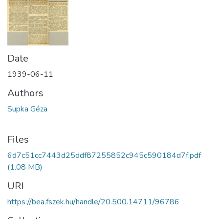
Date
1939-06-11
Authors
Supka Géza
Files
6d7c51cc7443d25ddf87255852c945c590184d7f.pdf
(1.08 MB)
URI
https://bea.fszek.hu/handle/20.500.14711/96786