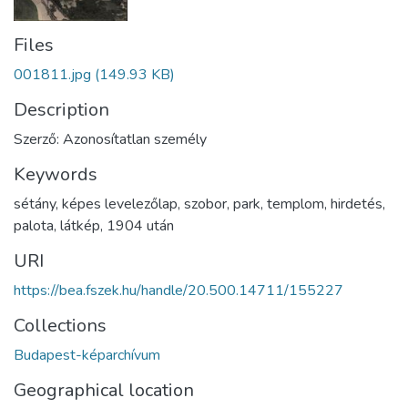
Files
001811.jpg
(149.93 KB)
Description
Szerző: Azonosítatlan személy
Keywords
sétány
,
képes levelezőlap
,
szobor
,
park
,
templom
,
hirdetés
,
palota
,
látkép
,
1904 után
URI
https://bea.fszek.hu/handle/20.500.14711/155227
Collections
Budapest-képarchívum
Geographical location