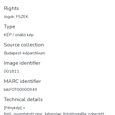
Rights
Jogok: FSZEK
Type
KÉP / önálló kép
Source collection
Budapest-képarchívum
Image identifier
001811
MARC identifier
bibFOT00000949
Technical details
[Fénykép] =
fotó :,nyomtatott repr., képeslap, fotolitográfia, színezett ;