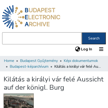
B
UDAPEST
E
LECTRONIC
A
RCHIVE
Search
(current
Log In
Home
Budapest Gyűjtemény
Képi dokumentumok
Communities & Collections
Budapest-képarchívum
Kilátás a királyi vár felé Aussicht auf der königl. Burg
All of DSpace
Kilátás a királyi vár felé Aussicht
Statistics
auf der königl. Burg
About us