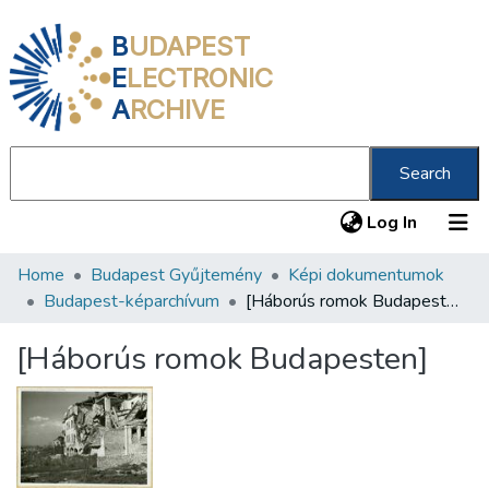
B
UDAPEST
E
LECTRONIC
A
RCHIVE
Search
(current
Log In
Home
Budapest Gyűjtemény
Képi dokumentumok
Communities & Collections
Budapest-képarchívum
[Háborús romok Budapesten]
All of DSpace
[Háborús romok Budapesten]
Statistics
About us