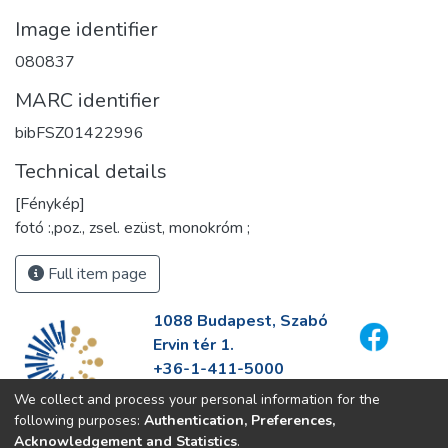
Image identifier
080837
MARC identifier
bibFSZ01422996
Technical details
[Fénykép]
fotó :,poz., zsel. ezüst, monokróm ;
Full item page
1088 Budapest, Szabó
Ervin tér 1.
+36-1-411-5000
info@fszek.hu
We collect and process your personal information for the
https://fszek.hu
following purposes:
Authentication, Preferences,
Acknowledgement and Statistics
.