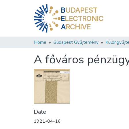
B
UDAPEST
E
LECTRONIC
A
RCHIVE
Home
Budapest Gyűjtemény
Különgyűjt
A főváros pénzügy
Date
1921-04-16