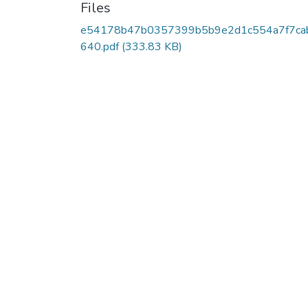
Files
e54178b47b0357399b5b9e2d1c554a7f7ca
640.pdf
(333.83 KB)