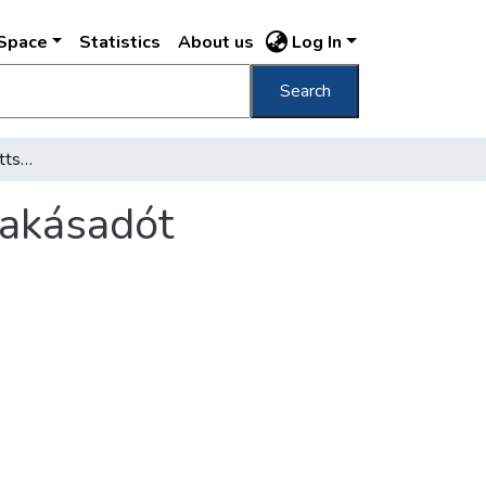
DSpace
Statistics
About us
Log In
Search
A főváros pénzügyi bizottsága elfogadta a lakásadót
lakásadót