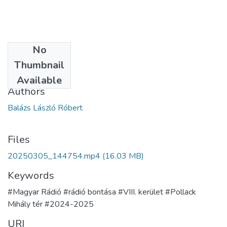
No
Date
Thumbnail
2025-03-05
Available
Authors
Balázs László Róbert
Files
20250305_144754.mp4
(16.03 MB)
Keywords
#Magyar Rádió #rádió bontása #VIII. kerület #Pollack
Mihály tér #2024-2025
URI