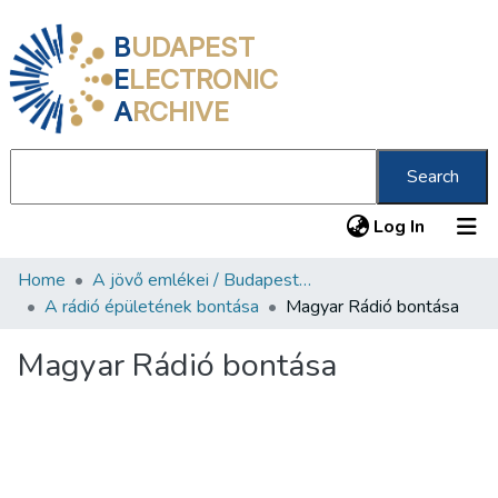
B
UDAPEST
E
LECTRONIC
A
RCHIVE
Search
(current
Log In
Home
A jövő emlékei / Budapest ma
Communities & Collections
A rádió épületének bontása
Magyar Rádió bontása
All of DSpace
Magyar Rádió bontása
Statistics
About us