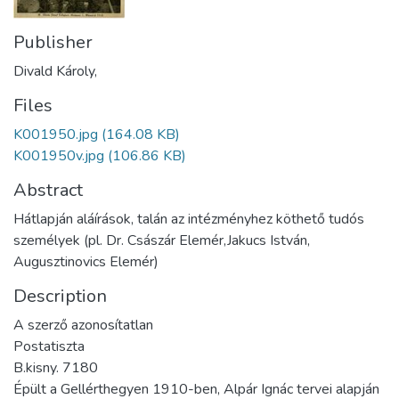
Publisher
Divald Károly,
Files
K001950.jpg
(164.08 KB)
K001950v.jpg
(106.86 KB)
Abstract
Hátlapján aláírások, talán az intézményhez köthető tudós
személyek (pl. Dr. Császár Elemér,Jakucs István,
Augusztinovics Elemér)
Description
A szerző azonosítatlan
Postatiszta
B.kisny. 7180
Épült a Gellérthegyen 1910-ben, Alpár Ignác tervei alapján