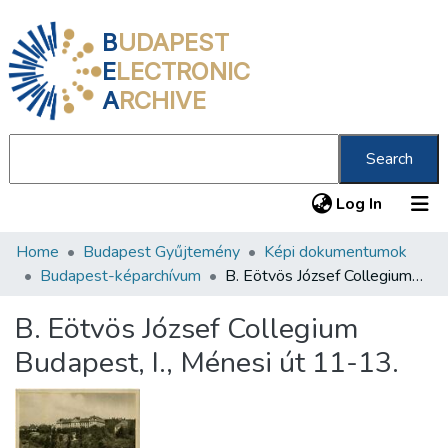
B
UDAPEST
E
LECTRONIC
A
RCHIVE
Search
(current
Log In
Home
Budapest Gyűjtemény
Képi dokumentumok
Communities & Collections
Budapest-képarchívum
B. Eötvös József Collegium Budapest, I., Ménesi út 11-13.
All of DSpace
B. Eötvös József Collegium
Statistics
Budapest, I., Ménesi út 11-13.
About us