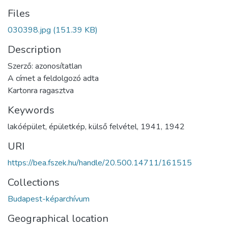
Files
030398.jpg
(151.39 KB)
Description
Szerző: azonosítatlan
A címet a feldolgozó adta
Kartonra ragasztva
Keywords
lakóépület
,
épületkép
,
külső felvétel
,
1941
,
1942
URI
https://bea.fszek.hu/handle/20.500.14711/161515
Collections
Budapest-képarchívum
Geographical location