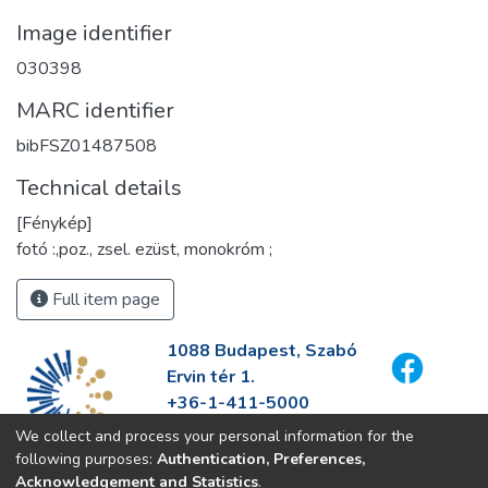
Image identifier
030398
MARC identifier
bibFSZ01487508
Technical details
[Fénykép]
fotó :,poz., zsel. ezüst, monokróm ;
Full item page
1088 Budapest, Szabó
Ervin tér 1.
+36-1-411-5000
info@fszek.hu
We collect and process your personal information for the
https://fszek.hu
following purposes:
Authentication, Preferences,
Acknowledgement and Statistics
.