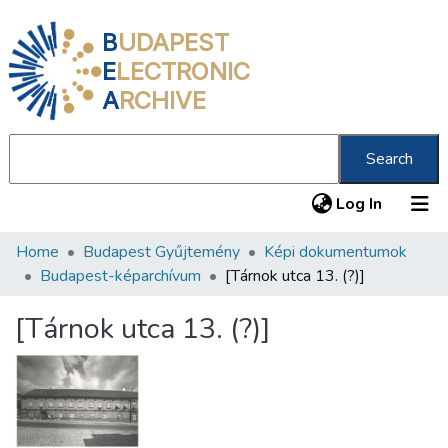
B
UDAPEST
E
LECTRONIC
A
RCHIVE
Search
(current
Log In
Home
Budapest Gyűjtemény
Képi dokumentumok
Communities & Collections
Budapest-képarchívum
[Tárnok utca 13. (?)]
All of DSpace
[Tárnok utca 13. (?)]
Statistics
About us