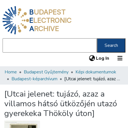
B
UDAPEST
E
LECTRONIC
A
RCHIVE
Search
(current
Log In
Home
Budapest Gyűjtemény
Képi dokumentumok
Communities & Collections
Budapest-képarchívum
[Utcai jelenet: tujázó, azaz a villamos hátsó ütközőjén utazó gyerekeka Thököly úton]
All of DSpace
[Utcai jelenet: tujázó, azaz a
Statistics
villamos hátsó ütközőjén utazó
About us
gyerekeka Thököly úton]