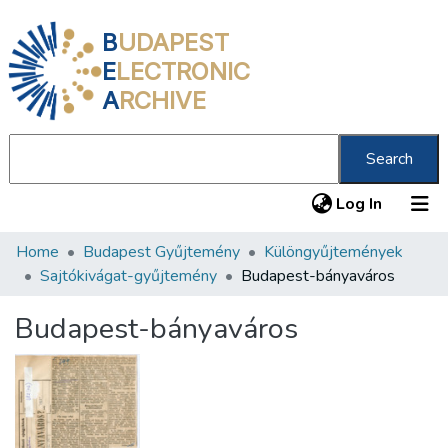
B
UDAPEST
E
LECTRONIC
A
RCHIVE
Search
(current
Log In
Home
Budapest Gyűjtemény
Különgyűjtemények
Communities & Collections
Sajtókivágat-gyűjtemény
Budapest-bányaváros
All of DSpace
Budapest-bányaváros
Statistics
About us