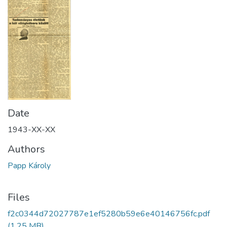
Date
1943-XX-XX
Authors
Papp Károly
Files
f2c0344d72027787e1ef5280b59e6e40146756fc.pdf
(1.25 MB)