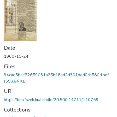
Date
1960-11-24
Files
94cae5bae72659031a25b18ad2d301ded0cb580d.pdf
(558.64 KB)
URI
https://bea.fszek.hu/handle/20.500.14711/110759
Collections