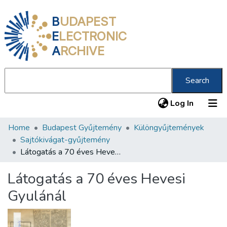
B
UDAPEST
E
LECTRONIC
A
RCHIVE
Search
(current
Log In
Home
Budapest Gyűjtemény
Különgyűjtemények
Communities & Collections
Sajtókivágat-gyűjtemény
All of DSpace
Látogatás a 70 éves Hevesi Gyulánál
Statistics
Látogatás a 70 éves Hevesi
About us
Gyulánál