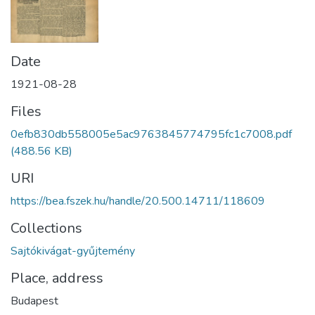
Date
1921-08-28
Files
0efb830db558005e5ac9763845774795fc1c7008.pdf
(488.56 KB)
URI
https://bea.fszek.hu/handle/20.500.14711/118609
Collections
Sajtókivágat-gyűjtemény
Place, address
Budapest