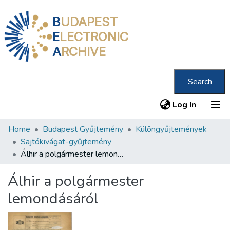
B
UDAPEST
E
LECTRONIC
A
RCHIVE
Search
(current
Log In
Home
Budapest Gyűjtemény
Különgyűjtemények
Communities & Collections
Sajtókivágat-gyűjtemény
All of DSpace
Álhir a polgármester lemondásáról
Statistics
Álhir a polgármester
About us
lemondásáról