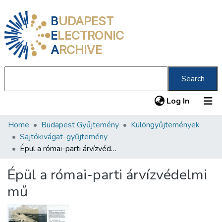
B
UDAPEST
E
LECTRONIC
A
RCHIVE
Search
(current
Log In
Home
Budapest Gyűjtemény
Különgyűjtemények
Communities & Collections
Sajtókivágat-gyűjtemény
All of DSpace
Épül a római-parti árvízvédelmi mű
Statistics
Épül a római-parti árvízvédelmi
About us
mű