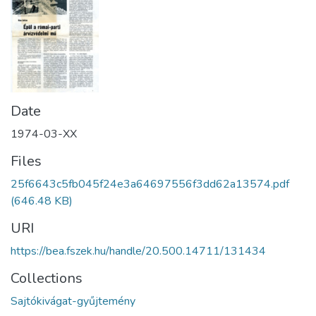
Date
1974-03-XX
Files
25f6643c5fb045f24e3a64697556f3dd62a13574.pdf
(646.48 KB)
URI
https://bea.fszek.hu/handle/20.500.14711/131434
Collections
Sajtókivágat-gyűjtemény