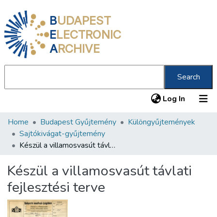
B
UDAPEST
E
LECTRONIC
A
RCHIVE
Search
(current
Log In
Home
Budapest Gyűjtemény
Különgyűjtemények
Communities & Collections
Sajtókivágat-gyűjtemény
All of DSpace
Készül a villamosvasút távlati fejlesztési terve
Statistics
Készül a villamosvasút távlati
About us
fejlesztési terve