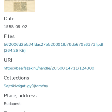
Date
1958-09-02
Files
562006d25534fdac27b520091fb78db679a6373f.pdf
(264.26 KB)
URI
https://bea.fszek.hu/handle/20.500.14711/124300
Collections
Sajtókivágat-gyűjtemény
Place, address
Budapest