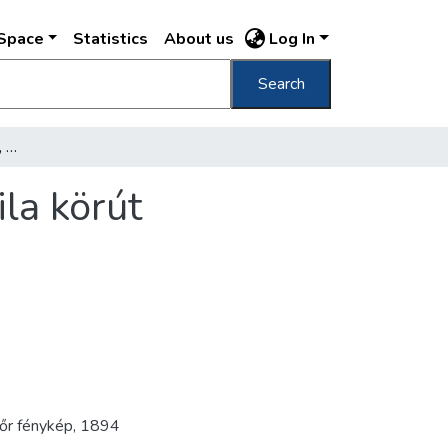
DSpace
Statistics
About us
Log In
Search
[Szebeny Antal téri házak, munkások az Attila körút építésekor]
la körút
őr fénykép
,
1894