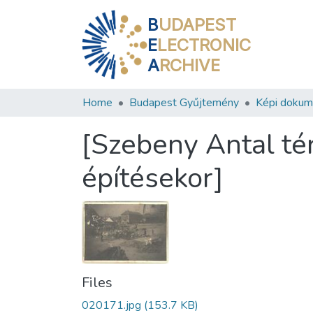
B
UDAPEST
E
LECTRONIC
A
RCHIVE
Home
Budapest Gyűjtemény
Képi doku
[Szebeny Antal tér
építésekor]
Files
020171.jpg
(153.7 KB)