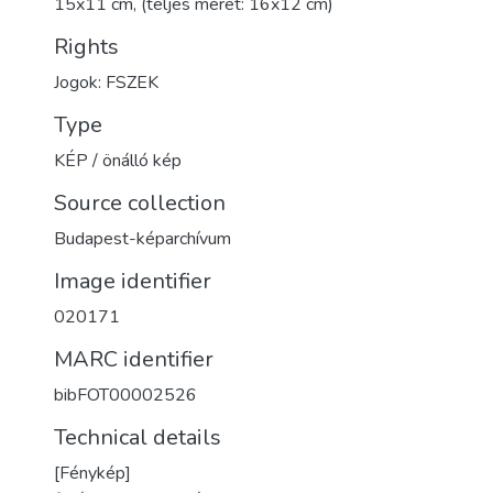
15x11 cm, (teljes méret: 16x12 cm)
Rights
Jogok: FSZEK
Type
KÉP / önálló kép
Source collection
Budapest-képarchívum
Image identifier
020171
MARC identifier
bibFOT00002526
Technical details
[Fénykép]