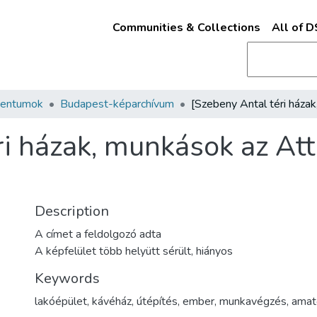
Communities & Collections
All of 
mentumok
Budapest-képarchívum
i házak, munkások az Atti
Description
A címet a feldolgozó adta
A képfelület több helyütt sérült, hiányos
Keywords
lakóépület
,
kávéház
,
útépítés
,
ember
,
munkavégzés
,
amat