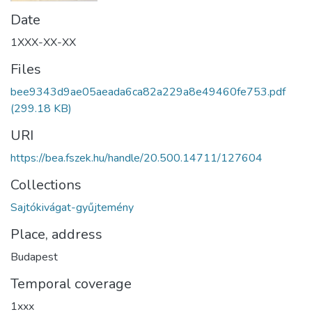
Date
1XXX-XX-XX
Files
bee9343d9ae05aeada6ca82a229a8e49460fe753.pdf
(299.18 KB)
URI
https://bea.fszek.hu/handle/20.500.14711/127604
Collections
Sajtókivágat-gyűjtemény
Place, address
Budapest
Temporal coverage
1xxx