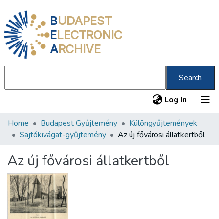
B
UDAPEST
E
LECTRONIC
A
RCHIVE
Search
(current
Log In
Home
Budapest Gyűjtemény
Különgyűjtemények
Communities & Collections
Sajtókivágat-gyűjtemény
Az új fővárosi állatkertből
All of DSpace
Az új fővárosi állatkertből
Statistics
About us