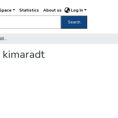
DSpace
Statistics
About us
Log In
Search
Egy nagyon érdekes kiállítás - és ami abból kimaradt
l kimaradt