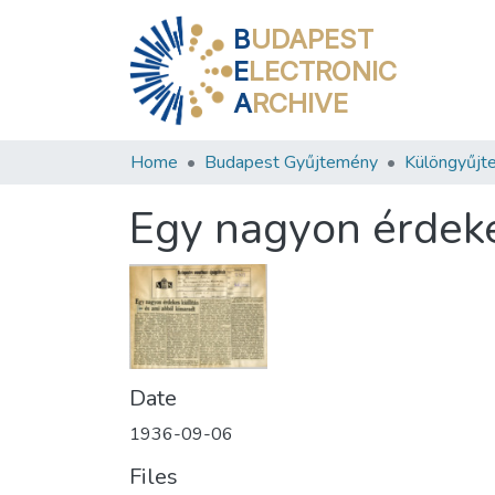
B
UDAPEST
E
LECTRONIC
A
RCHIVE
Home
Budapest Gyűjtemény
Különgyűjt
Egy nagyon érdekes
Date
1936-09-06
Files