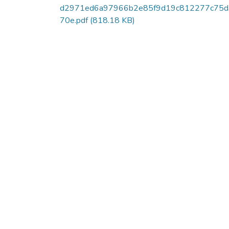
d2971ed6a97966b2e85f9d19c812277c75
70e.pdf
(818.18 KB)