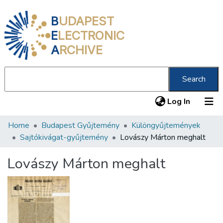
B
UDAPEST
E
LECTRONIC
A
RCHIVE
Search
(current
Log In
Home
Budapest Gyűjtemény
Különgyűjtemények
Communities & Collections
Sajtókivágat-gyűjtemény
Lovászy Márton meghalt
All of DSpace
Lovászy Márton meghalt
Statistics
About us