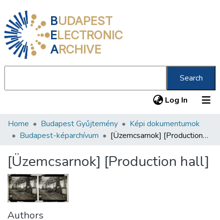
B
UDAPEST
E
LECTRONIC
A
RCHIVE
Search
(current
Log In
Home
Budapest Gyűjtemény
Képi dokumentumok
Communities & Collections
Budapest-képarchívum
[Üzemcsarnok] [Production hall]
All of DSpace
[Üzemcsarnok] [Production hall]
Statistics
About us
Authors