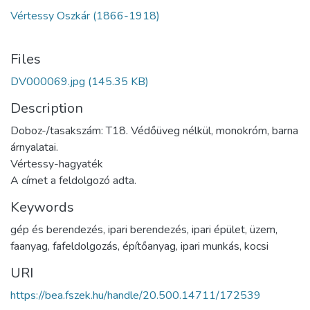
Vértessy Oszkár (1866-1918)
Files
DV000069.jpg
(145.35 KB)
Description
Doboz-/tasakszám: T18. Védőüveg nélkül, monokróm, barna
árnyalatai.
Vértessy-hagyaték
A címet a feldolgozó adta.
Keywords
gép és berendezés
,
ipari berendezés
,
ipari épület
,
üzem
,
faanyag
,
fafeldolgozás
,
építőanyag
,
ipari munkás
,
kocsi
URI
https://bea.fszek.hu/handle/20.500.14711/172539