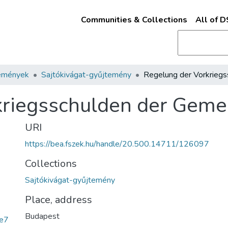
Communities & Collections
All of 
emények
Sajtókivágat-gyűjtemény
kriegsschulden der Geme
URI
https://bea.fszek.hu/handle/20.500.14711/126097
Collections
Sajtókivágat-gyűjtemény
Place, address
Budapest
e7