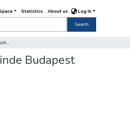
DSpace
Statistics
About us
Log In
Search
Regelung der Vorkriegsschulden der Gemeinde Budapest
inde Budapest