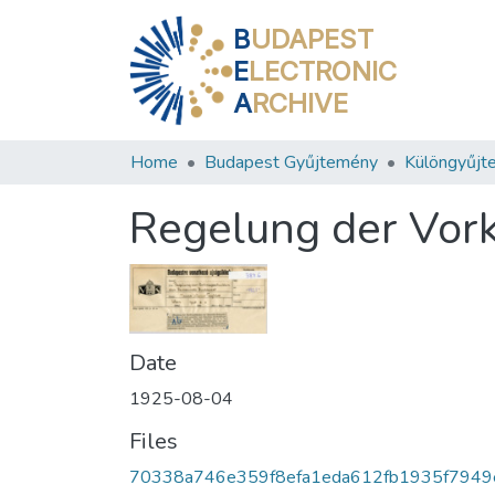
B
UDAPEST
E
LECTRONIC
A
RCHIVE
Home
Budapest Gyűjtemény
Különgyűjt
Regelung der Vor
Date
1925-08-04
Files
70338a746e359f8efa1eda612fb1935f7949