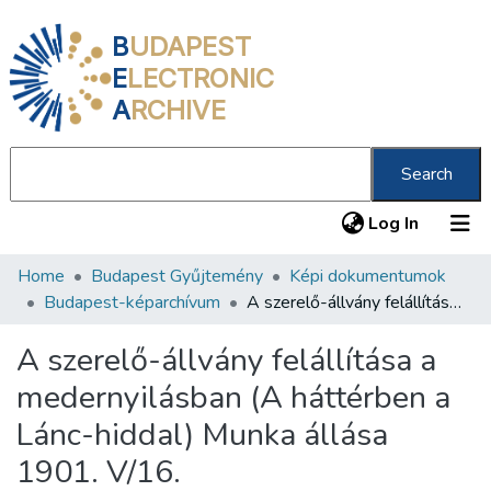
B
UDAPEST
E
LECTRONIC
A
RCHIVE
Search
(current
Log In
Home
Budapest Gyűjtemény
Képi dokumentumok
Communities & Collections
Budapest-képarchívum
A szerelő-állvány felállítása a medernyilásban (A háttérben a Lánc-hiddal) Munka állása 1901. V/16.
All of DSpace
A szerelő-állvány felállítása a
Statistics
medernyilásban (A háttérben a
About us
Lánc-hiddal) Munka állása
1901. V/16.