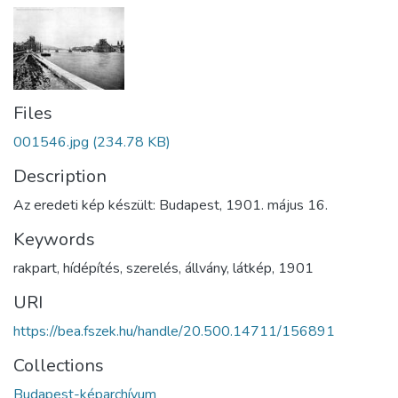
Files
001546.jpg
(234.78 KB)
Description
Az eredeti kép készült: Budapest, 1901. május 16.
Keywords
rakpart
,
hídépítés
,
szerelés
,
állvány
,
látkép
,
1901
URI
https://bea.fszek.hu/handle/20.500.14711/156891
Collections
Budapest-képarchívum