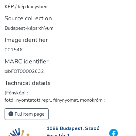
KÉP / kép könyvben
Source collection
Budapest-képarchívum
Image identifier
001546
MARC identifier
bibFOT00002632
Technical details
[Fénykép] :
fotó :,nyomtatott repr., fénynyomat, monokróm ;
Full item page
1088 Budapest, Szabó
Ervin tér 1.