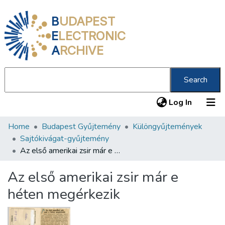
B
UDAPEST
E
LECTRONIC
A
RCHIVE
Search
(current
Log In
Home
Budapest Gyűjtemény
Különgyűjtemények
Communities & Collections
Sajtókivágat-gyűjtemény
All of DSpace
Az első amerikai zsir már e héten megérkezik
Statistics
Az első amerikai zsir már e
About us
héten megérkezik