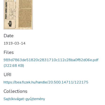
Date
1919-03-14
Files
989d7863de51820c2831710c112c28ba0f82d06e.pdf
(322.68 KB)
URI
https://bea.fszek.hu/handle/20.500.14711/122175
Collections
Sajtókivágat-gyűjtemény