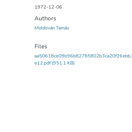
1972-12-06
Authors
Moldován Tamás
Files
aa50618ce09b96b82785802b3ca20f26ebb
e12.pdf
(951.1 KB)