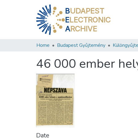
B
UDAPEST
E
LECTRONIC
A
RCHIVE
Home
Budapest Gyűjtemény
Különgyűjt
46 000 ember hel
Date