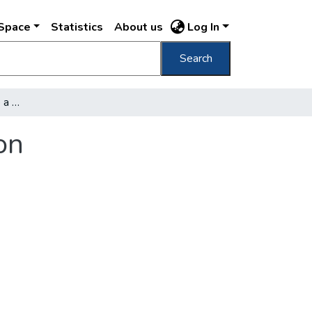
DSpace
Statistics
About us
Log In
Search
46 000 ember helyzete a munkásszállásokon
on