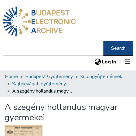
B
UDAPEST
E
LECTRONIC
A
RCHIVE
Search
(current
Log In
Home
Budapest Gyűjtemény
Különgyűjtemények
Communities & Collections
Sajtókivágat-gyűjtemény
All of DSpace
A szegény hollandus magyar gyermekei
Statistics
A szegény hollandus magyar
About us
gyermekei