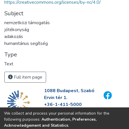
https://creativecommons.org/licenses/by-nc/4.0/
Subject
nemzetközi támogatás
jótékonyság
adakozás
humanitárius segítség
Type
Text
Full item page
1088 Budapest, Szabó
Ervin tér 1.
+36-1-411-5000
info@fszek.hu
We collect and process your personal information for the
https://fszek.hu
following purposes:
Authentication, Preferences,
Acknowledgement and Statistics
.