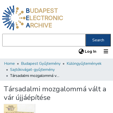
B
UDAPEST
E
LECTRONIC
A
RCHIVE
Search
(current
Log In
Home
Budapest Gyűjtemény
Különgyűjtemények
Communities & Collections
Sajtókivágat-gyűjtemény
All of DSpace
Társadalmi mozgalommá vált a vár újjáépítése
Statistics
Társadalmi mozgalommá vált a
About us
vár újjáépítése