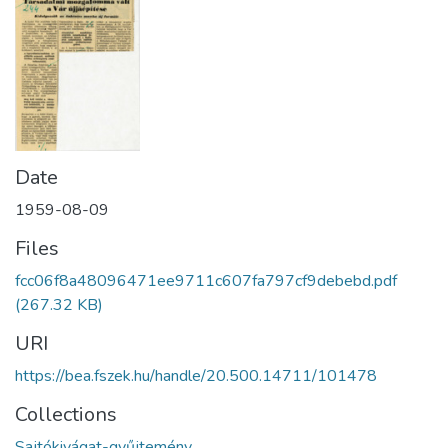
Date
1959-08-09
Files
fcc06f8a48096471ee9711c607fa797cf9debebd.pdf
(267.32 KB)
URI
https://bea.fszek.hu/handle/20.500.14711/101478
Collections
Sajtókivágat-gyűjtemény