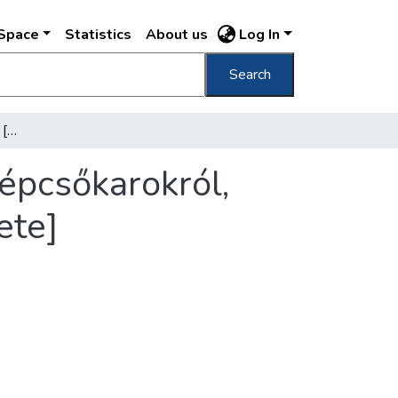
DSpace
Statistics
About us
Log In
Search
[A Halászbástya építése] [Látkép az épülő lépcsőkarokról, háttérben a Pénzügyminisztérium régi épülete]
lépcsőkarokról,
ete]