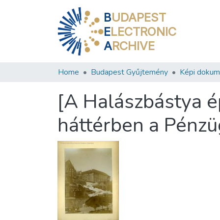
B
UDAPEST
E
LECTRONIC
A
RCHIVE
Home
Budapest Gyűjtemény
Képi doku
[A Halászbástya ép
háttérben a Pénzü