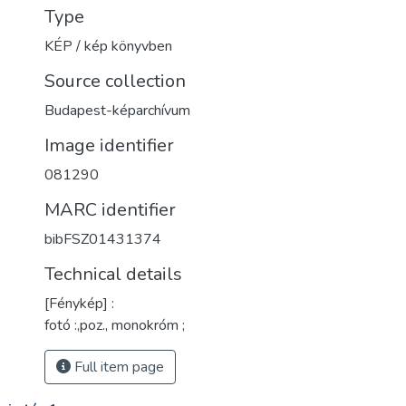
Type
KÉP / kép könyvben
Source collection
Budapest-képarchívum
Image identifier
081290
MARC identifier
bibFSZ01431374
Technical details
[Fénykép] :
fotó :,poz., monokróm ;
Full item page