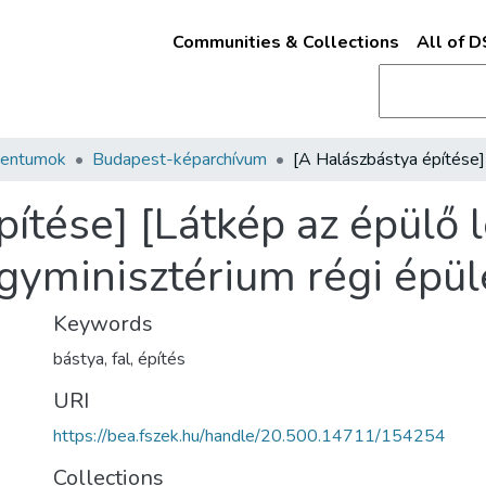
Communities & Collections
All of 
mentumok
Budapest-képarchívum
ítése] [Látkép az épülő 
gyminisztérium régi épül
Keywords
bástya
,
fal
,
építés
URI
https://bea.fszek.hu/handle/20.500.14711/154254
Collections