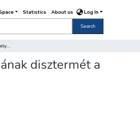
DSpace
Statistics
About us
Log In
Search
Helyreállítják II. József helytartósági palotájának disztermét a Várban
ájának disztermét a