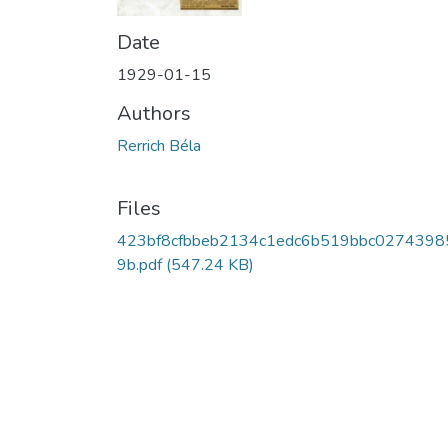
Date
1929-01-15
Authors
Rerrich Béla
Files
423bf8cfbbeb2134c1edc6b519bbc0274398
9b.pdf
(547.24 KB)