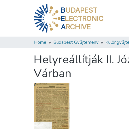
B
UDAPEST
E
LECTRONIC
A
RCHIVE
Home
Budapest Gyűjtemény
Különgyűjt
Helyreállítják II. 
Várban