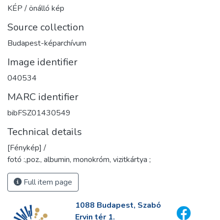
KÉP / önálló kép
Source collection
Budapest-képarchívum
Image identifier
040534
MARC identifier
bibFSZ01430549
Technical details
[Fénykép] /
fotó :,poz., albumin, monokróm, vizitkártya ;
Full item page
1088 Budapest, Szabó
Ervin tér 1.