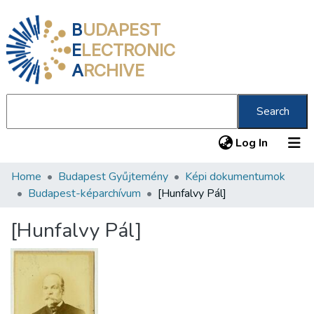
B
UDAPEST
E
LECTRONIC
A
RCHIVE
Search
(current
Log In
Home
Budapest Gyűjtemény
Képi dokumentumok
Communities & Collections
Budapest-képarchívum
[Hunfalvy Pál]
All of DSpace
[Hunfalvy Pál]
Statistics
About us