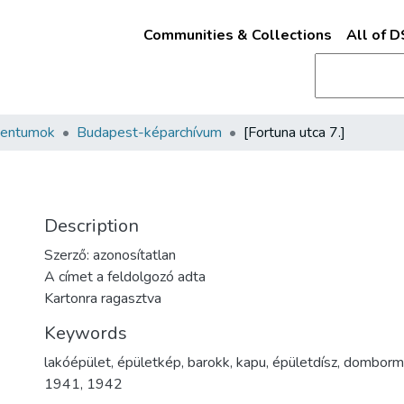
Communities & Collections
All of 
mentumok
Budapest-képarchívum
[Fortuna utca 7.]
Description
Szerző: azonosítatlan
A címet a feldolgozó adta
Kartonra ragasztva
Keywords
lakóépület
,
épületkép
,
barokk
,
kapu
,
épületdísz
,
domborm
1941
,
1942