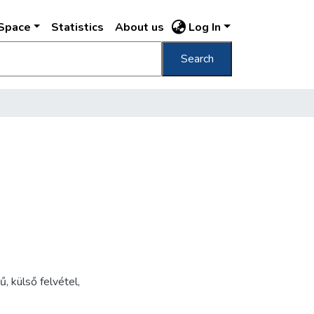
DSpace
Statistics
About us
Log In
Search
ű
,
külső felvétel
,