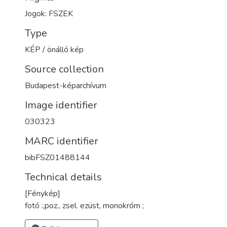
Jogok: FSZEK
Type
KÉP / önálló kép
Source collection
Budapest-képarchívum
Image identifier
030323
MARC identifier
bibFSZ01488144
Technical details
[Fénykép]
fotó :,poz., zsel. ezüst, monokróm ;