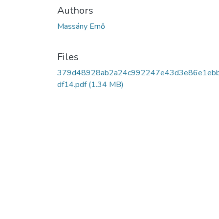
Authors
Massány Ernő
Files
379d48928ab2a24c992247e43d3e86e1eb
df14.pdf
(1.34 MB)