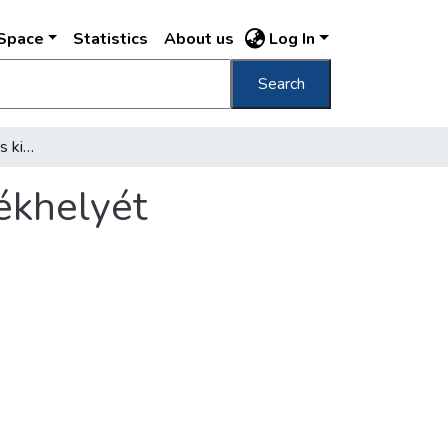
DSpace
Statistics
About us
Log In
Search
Rekonstruálják a kalapos király budavári székhelyét
zékhelyét