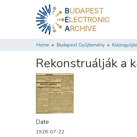
B
UDAPEST
E
LECTRONIC
A
RCHIVE
Home
Budapest Gyűjtemény
Különgyűjt
Rekonstruálják a k
Date
1928-07-22